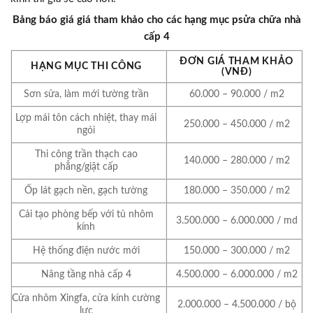
Bảng báo giá giá tham khảo cho các hạng mục psửa chữa nhà
cấp 4
ĐƠN GIÁ THAM KHẢO
HẠNG MỤC THI CÔNG
(VNĐ)
Sơn sửa, làm mới tường trần
60.000 – 90.000 / m2
Lợp mái tôn cách nhiệt, thay mái
250.000 – 450.000 / m2
ngói
Thi công trần thạch cao
140.000 – 280.000 / m2
phẳng/giật cấp
Ốp lát gạch nền, gạch tường
180.000 – 350.000 / m2
Cải tạo phòng bếp với tủ nhôm
3.500.000 – 6.000.000 / md
kính
Hệ thống điện nước mới
150.000 – 300.000 / m2
Nâng tầng nhà cấp 4
4.500.000 – 6.000.000 / m2
Cửa nhôm Xingfa, cửa kính cường
2.000.000 – 4.500.000 / bộ
lực