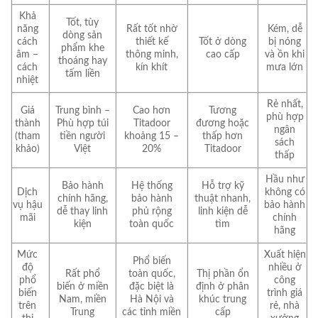
Khả
Tốt, tùy
năng
Rất tốt nhờ
Kém, dễ
dòng sản
cách
thiết kế
Tốt ở dòng
bị nóng
phẩm khe
âm –
thông minh,
cao cấp
và ồn khi
thoáng hay
cách
kín khít
mưa lớn
tấm liền
nhiệt
Rẻ nhất,
Giá
Trung bình –
Cao hơn
Tương
phù hợp
thành
Phù hợp túi
Titadoor
đương hoặc
ngân
(tham
tiền người
khoảng 15 –
thấp hơn
sách
khảo)
Việt
20%
Titadoor
thấp
Hầu như
Bảo hành
Hệ thống
Hỗ trợ kỹ
Dịch
không có
chính hãng,
bảo hành
thuật nhanh,
vụ hậu
bảo hành
dễ thay linh
phủ rộng
linh kiện dễ
mãi
chính
kiện
toàn quốc
tìm
hãng
Mức
Xuất hiện
Phổ biến
độ
nhiều ở
Rất phổ
toàn quốc,
Thị phần ổn
phổ
công
biến ở miền
đặc biệt là
định ở phân
biến
trình giá
Nam, miền
Hà Nội và
khúc trung
trên
rẻ, nhà
Trung
các tỉnh miền
cấp