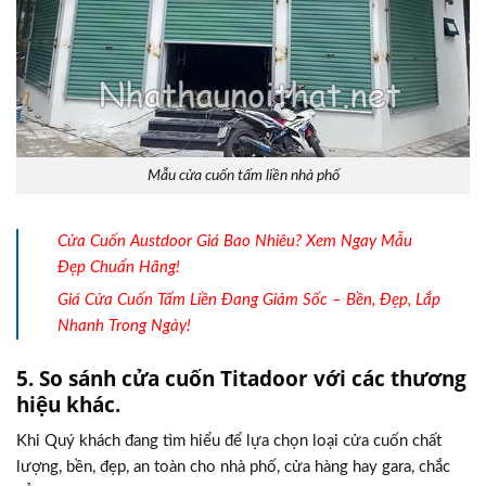
Mẫu cửa cuốn tấm liền nhà phố
Cửa Cuốn Austdoor Giá Bao Nhiêu? Xem Ngay Mẫu
Đẹp Chuẩn Hãng!
Giá Cửa Cuốn Tấm Liền Đang Giảm Sốc – Bền, Đẹp, Lắp
Nhanh Trong Ngày!
5. So sánh cửa cuốn Titadoor với các thương
hiệu khác.
Khi Quý khách đang tìm hiểu để lựa chọn loại cửa cuốn chất
lượng, bền, đẹp, an toàn cho nhà phố, cửa hàng hay gara, chắc