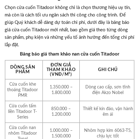
Chọn cửa cuốn Titadoor không chỉ là chọn thương hiệu uy tín,
mà còn là cách tối ưu ngân sách thi công cho công trình. Để
giúp Quý khách dễ dàng dự toán chi phí, dưới đây là bảng báo
giá cửa cuốn Titadoor mới nhất, bao gồm giá theo từng dòng
sản phẩm, phụ kiện và những yếu tố ảnh hưởng đến tổng chi phí
lắp đặt.
Bảng báo giá tham khảo nan cửa cuốn Titadoor
ĐƠN GIÁ
DÒNG SẢN
THAM KHẢO
GHI CHÚ
PHẨM
(VNĐ/M²)
Cửa cuốn khe
1.350.000 –
Dòng cao cấp, sơn tĩnh
thoáng Titadoor
1.800.000
điện Akzo Nobel
PMR
Cửa cuốn tấm
850.000 –
Thiết kế kín đáo, vận hành
liền Titadoor T-
1.200.000
êm ái
Series
Cửa cuốn nan
1.000.000 –
Nhôm hợp kim 6063-T5,
nhôm Titadoor
1.500.000
chịu lực tốt
Topal