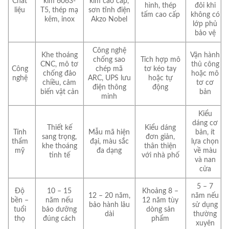
Chất
kim 6063-
kim cao cấp,
hình, thép
đôi khi
liệu
T5, thép mạ
sơn tĩnh điện
tấm cao cấp
không có
kẽm, inox
Akzo Nobel
lớp phủ
bảo vệ
Công nghệ
Khe thoáng
Vận hành
chống sao
Tích hợp mô
CNC, mô tơ
thủ công
Công
chép mã
tơ kéo tay
chống đảo
hoặc mô
nghệ
ARC, UPS lưu
hoặc tự
chiều, cảm
tơ cơ
điện thông
động
biến vật cản
bản
minh
Kiểu
dáng cơ
Thiết kế
Kiểu dáng
Tính
Mẫu mã hiện
bản, ít
sang trọng,
đơn giản,
thẩm
đại, màu sắc
lựa chọn
khe thoáng
thân thiện
mỹ
đa dạng
về màu
tinh tế
với nhà phố
và nan
cửa
5 – 7
Độ
10 – 15
Khoảng 8 –
12 – 20 năm,
năm nếu
bền –
năm nếu
12 năm tùy
bảo hành lâu
sử dụng
tuổi
bảo dưỡng
dòng sản
dài
thường
thọ
đúng cách
phẩm
xuyên