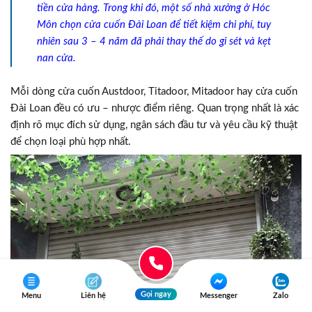
tiền cửa hàng. Trong khi đó, một số nhà xưởng ở Hóc
Môn chọn cửa cuốn Đài Loan để tiết kiệm chi phí, tuy
nhiên sau 3 – 4 năm đã phải thay thế do gỉ sét và kẹt
nan cửa.
Mỗi dòng cửa cuốn Austdoor, Titadoor, Mitadoor hay cửa cuốn
Đài Loan đều có ưu – nhược điểm riêng. Quan trọng nhất là xác
định rõ mục đích sử dụng, ngân sách đầu tư và yêu cầu kỹ thuật
để chọn loại phù hợp nhất.
Gọi ngay
Menu
Liên hệ
Messenger
Zalo