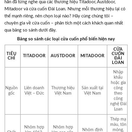
hẳn đã từng nghe qua các thương hiệu Titadoor, Austdoor,
Mitadoor và cửa cuốn Đài Loan. Nhưng mỗi thương hiệu lại có
thế mạnh riêng, nên chọn loại nào? Hãy cùng chúng tôi –
chuyên gia về cửa cuốn – phân tích một cách khách quan nhất
qua bảng so sánh dưới đây.
Bảng so sánh các loại cửa cuốn phổ biến hiện nay
CỬA
TIÊU
CUỐN
TITADOOR
AUSTDOOR
MITADOOR
CHÍ
ĐÀI
LOAN
Nhập
khẩu
hoặc gia
Nguồn
Liên doanh
Thương hiệu
Sản xuất tại
công
gốc
Việt – Đức
Việt Nam
Việt Nam
theo
công
nghệ Đài
Loan
Thép mạ
màu, tôn
Nhôm hợp
Nhôm hợp
Nhôm định
mỏng,