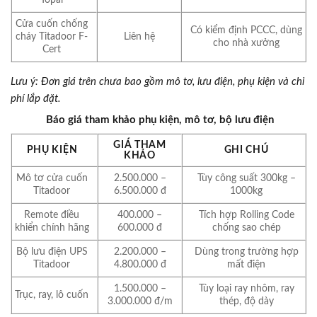
Cửa cuốn chống
Có kiểm định PCCC, dùng
cháy Titadoor F-
Liên hệ
cho nhà xưởng
Cert
Lưu ý: Đơn giá trên chưa bao gồm mô tơ, lưu điện, phụ kiện và chi
phí lắp đặt.
Báo giá tham khảo phụ kiện, mô tơ, bộ lưu điện
GIÁ THAM
PHỤ KIỆN
GHI CHÚ
KHẢO
Mô tơ cửa cuốn
2.500.000 –
Tùy công suất 300kg –
Titadoor
6.500.000 đ
1000kg
Remote điều
400.000 –
Tích hợp Rolling Code
khiển chính hãng
600.000 đ
chống sao chép
Bộ lưu điện UPS
2.200.000 –
Dùng trong trường hợp
Titadoor
4.800.000 đ
mất điện
1.500.000 –
Tùy loại ray nhôm, ray
Trục, ray, lô cuốn
3.000.000 đ/m
thép, độ dày