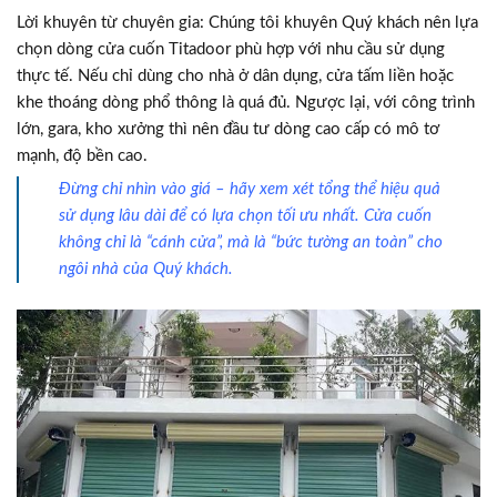
Lời khuyên từ chuyên gia: Chúng tôi khuyên Quý khách nên lựa
chọn dòng cửa cuốn Titadoor phù hợp với nhu cầu sử dụng
thực tế. Nếu chỉ dùng cho nhà ở dân dụng, cửa tấm liền hoặc
khe thoáng dòng phổ thông là quá đủ. Ngược lại, với công trình
lớn, gara, kho xưởng thì nên đầu tư dòng cao cấp có mô tơ
mạnh, độ bền cao.
Đừng chỉ nhìn vào giá – hãy xem xét tổng thể hiệu quả
sử dụng lâu dài để có lựa chọn tối ưu nhất. Cửa cuốn
không chỉ là “cánh cửa”, mà là “bức tường an toàn” cho
ngôi nhà của Quý khách.