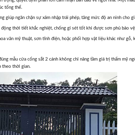
n trọng, quyết định phần lớn cảm nhận ban đầu về ngôi nhà. Một mẫ
úc tổng thể.
ổng giúp ngăn chặn sự xâm nhập trái phép, tăng mức độ an ninh cho gi
động thời tiết khắc nghiệt, chống gỉ sét tốt khi được sơn phủ bảo vệ
oa văn mỹ thuật, sơn tĩnh điện, hoặc phối hợp vật liệu khác như gỗ, 
n đúng mẫu cửa cổng sắt 2 cánh không chỉ nâng tầm giá trị thẩm mỹ ng
 theo thời gian.