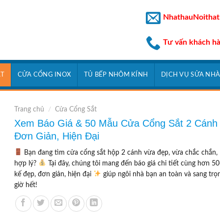
NhathauNoithat
Tư vấn khách h
ẮT
CỬA CỔNG INOX
TỦ BẾP NHÔM KÍNH
DỊCH VỤ SỬA NH
Trang chủ
/
Cửa Cổng Sắt
Xem Báo Giá & 50 Mẫu Cửa Cổng Sắt 2 Cánh
Đơn Giản, Hiện Đại
Bạn đang tìm cửa cổng sắt hộp 2 cánh vừa đẹp, vừa chắc chắn, l
hợp lý?
Tại đây, chúng tôi mang đến báo giá chi tiết cùng hơn 5
kế đẹp, đơn giản, hiện đại
giúp ngôi nhà bạn an toàn và sang tr
giờ hết!