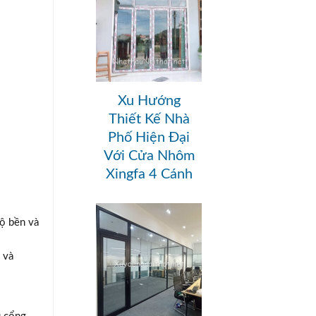
Xu Hướng
Thiết Kế Nhà
Phố Hiện Đại
Với Cửa Nhôm
Xingfa 4 Cánh
độ bền và
 và