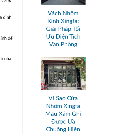
u cổng
Vách Nhôm
a đình.
Kính Xingfa:
.
Giải Pháp Tối
Ưu Diện Tích
kính để
Văn Phòng
ôi nhà
Vì Sao Cửa
Nhôm Xingfa
Màu Xám Ghi
Được Ưa
Chuộng Hiện