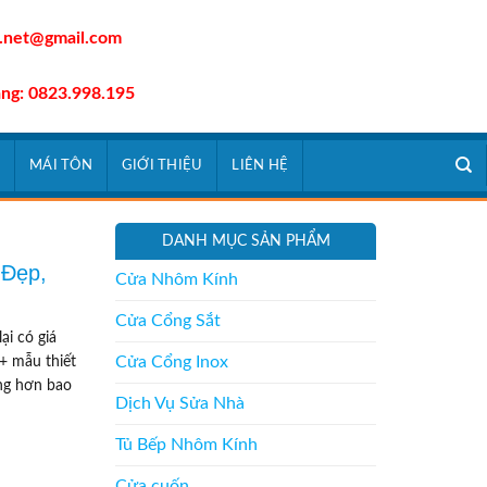
.net@gmail.com
àng: 0823.998.195
À
MÁI TÔN
GIỚI THIỆU
LIÊN HỆ
DANH MỤC SẢN PHẨM
 Đẹp,
Cửa Nhôm Kính
Cửa Cổng Sắt
ại có giá
Cửa Cổng Inox
0+ mẫu thiết
ọng hơn bao
Dịch Vụ Sửa Nhà
Tủ Bếp Nhôm Kính
Cửa cuốn