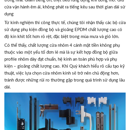
trong nhà. Giảm tiếng ồn, triệt tiêu rung động khi đóng mở. Giữ
cửa vận hành êm ái, không phát ra tiếng kêu sau thời gian dài sử
dụng
Từ kinh nghiệm thi công thực tế, chúng tôi nhận thấy các bộ cửa
sử dụng phụ kiện đồng bộ và gioăng EPDM chất lượng cao có
độ kín khít tốt hơn rõ rệt, đặc biệt trong mùa mưa và gió lớn.
Có thể thấy, chất lượng cửa nhôm 4 cánh mặt tiền không phụ
thuộc vào một yếu tố đơn lẻ mà là sự kết hợp đồng bộ giữa
profile nhôm dày đạt chuẩn, hệ kính an toàn phù hợp và phụ
kiện – gioăng chất lượng cao. Khi Quý khách hiểu rõ cấu tạo kỹ
thuật, việc lựa chọn cửa nhôm kính sẽ trở nên chủ động hơn,
tránh được những rủi ro thường gặp trong quá trình sử dụng lâu
dài.