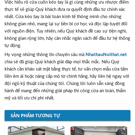
Việc hiểu rõ cửa cuốn kéo tay là gì cùng những ưu nhược điểm
thực tế sẽ giúp Quý khách đưa ra quyết định đầu tư chính xác
nhất. Cửa kéo tay là bài toán kinh tế thông minh cho những
không gian nhỏ, mang lại sự bền bỉ cơ học và độc lập tuyệt đối
với nguồn điện. Tuy nhiên, nếu Quý khách đề cao sự tiện nghi,
không gian rộng lớn, hãy cân nhắc ngân sách để đầu tư hệ thống
tự động.
Hy vọng những thông tin chuyên sâu mà
NhathauNoithat.net
chia sẻ đã giúp Quý khách giải đáp mọi thắc mắc. Nếu Quý
khách cần khảo sát mặt bằng thực tế, tư vấn chọn mẫu cửa tấm
liền êm ái hoặc nâng cấp mô tơ chính hãng, hãy liên hệ ngay với
đội ngũ kỹ thuật của chúng tôi. Chúng tôi luôn sẵn sàng đồng
hành để mang đến những giải pháp thi công cửa an toàn, thẩm
mỹ và tối ưu chi phí nhất.
SẢN PHẨM TƯƠNG TỰ