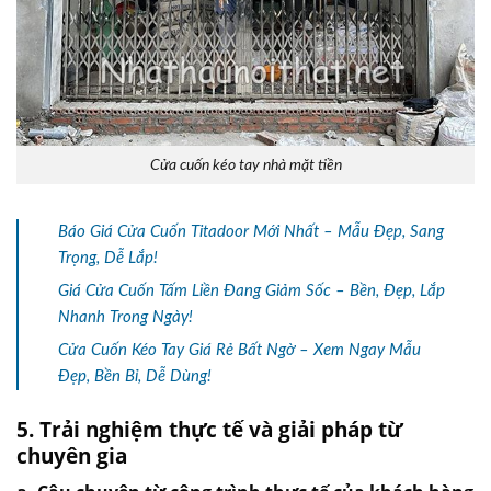
Cửa cuốn kéo tay nhà mặt tiền
Báo Giá Cửa Cuốn Titadoor Mới Nhất – Mẫu Đẹp, Sang
Trọng, Dễ Lắp!
Giá Cửa Cuốn Tấm Liền Đang Giảm Sốc – Bền, Đẹp, Lắp
Nhanh Trong Ngày!
Cửa Cuốn Kéo Tay Giá Rẻ Bất Ngờ – Xem Ngay Mẫu
Đẹp, Bền Bỉ, Dễ Dùng!
5. Trải nghiệm thực tế và giải pháp từ
chuyên gia