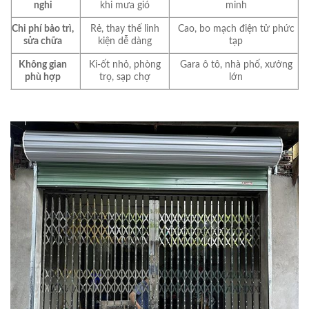
nghi
khi mưa gió
minh
Chi phí bảo trì,
Rẻ, thay thế linh
Cao, bo mạch điện tử phức
sửa chữa
kiện dễ dàng
tạp
Không gian
Ki-ốt nhỏ, phòng
Gara ô tô, nhà phố, xưởng
phù hợp
trọ, sạp chợ
lớn