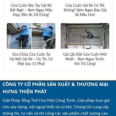
Cửa Cuốn Kéo Tay Giá Rẻ
Cửa Cuốn Giá Rẻ Có Tốt
Bất Ngờ – Xem Ngay Mẫu
Không? Xem Ngay Báo Giá
Đẹp, Bền Bỉ, Dễ Dùng!
Và Mẫu Hot!
Sửa Chữa Cửa Cuốn Tại
Giá Lắp Đặt Cửa Cuốn Mới
Hà Nội Giá Rẻ – Uy Tín, Có
Nhất – Xem Ngay Trước
Mặt Sau 15 Phút
Khi Thi Công!
CÔNG TY CỔ PHẦN SẢN XUẤT & THƯƠNG MẠI
HƯNG THIỆN PHÁT
Giải Pháp Tổng Thể Cho Mọi Công Trình. Giải pháp trọn gói
cho xây dựng, nội ngoại thất và cơ khí. Chúng tôi cung cấp
thông tin, tư vấn và thi công các sản phẩm chất lượng cao