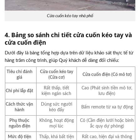
Cửa cuốn kéo tay nhà phố
4. Bảng so sánh chi tiết cửa cuốn kéo tay và
cửa cuốn điện
Dưới đây là bảng tổng hợp dựa trên dữ liệu khảo sát thực tế từ
hàng trăm công trình, giúp Quý khách dễ dàng đối chiếu:
Tiêu chí đánh
Cửa cuốn kéo tay
Cửa cuốn điện (Có mô tơ)
giá
(Cửa cơ)
Rất thấp, tiết
Cao (Phát sinh tiền mô tơ,
Chi phí lắp đặt
kiệm ngân sách
lưu điện)
Cách thức vận
Dùng sức người
Bấm remote từ xa tự động
hành
kéo đẩy
Phụ thuộc
Không, hoạt động
Có (Cần điện lưới hoặc bình
nguồn điện
mọi lúc
ắc quy dự phòng)
Mức độ tiện
Thấp, khá bất tiện
Rất cao, hiện đại và thông