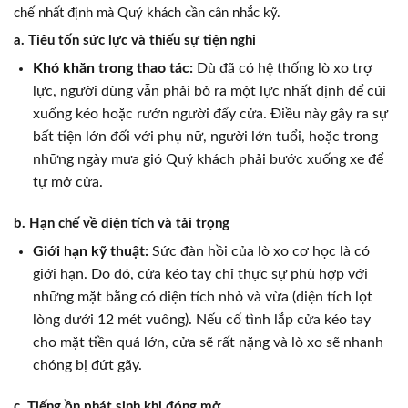
chế nhất định mà Quý khách cần cân nhắc kỹ.
a. Tiêu tốn sức lực và thiếu sự tiện nghi
Khó khăn trong thao tác:
Dù đã có hệ thống lò xo trợ
lực, người dùng vẫn phải bỏ ra một lực nhất định để cúi
xuống kéo hoặc rướn người đẩy cửa. Điều này gây ra sự
bất tiện lớn đối với phụ nữ, người lớn tuổi, hoặc trong
những ngày mưa gió Quý khách phải bước xuống xe để
tự mở cửa.
b. Hạn chế về diện tích và tải trọng
Giới hạn kỹ thuật:
Sức đàn hồi của lò xo cơ học là có
giới hạn. Do đó, cửa kéo tay chỉ thực sự phù hợp với
những mặt bằng có diện tích nhỏ và vừa (diện tích lọt
lòng dưới 12 mét vuông). Nếu cố tình lắp cửa kéo tay
cho mặt tiền quá lớn, cửa sẽ rất nặng và lò xo sẽ nhanh
chóng bị đứt gãy.
c. Tiếng ồn phát sinh khi đóng mở