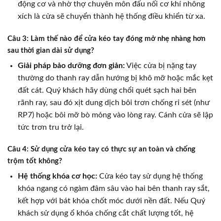
động cơ và nhờ thợ chuyên môn đấu nối cơ khí nhông
xích là cửa sẽ chuyển thành hệ thống điều khiển từ xa.
Câu 3: Làm thế nào để cửa kéo tay đóng mở nhẹ nhàng hơn
sau thời gian dài sử dụng?
Giải pháp bảo dưỡng đơn giản:
Việc cửa bị nặng tay
thường do thanh ray dẫn hướng bị khô mỡ hoặc mắc kẹt
đất cát. Quý khách hãy dùng chổi quét sạch hai bên
rãnh ray, sau đó xịt dung dịch bôi trơn chống rỉ sét (như
RP7) hoặc bôi mỡ bò mỏng vào lòng ray. Cánh cửa sẽ lập
tức trơn tru trở lại.
Câu 4: Sử dụng cửa kéo tay có thực sự an toàn và chống
trộm tốt không?
Hệ thống khóa cơ học:
Cửa kéo tay sử dụng hệ thống
khóa ngang có ngàm đâm sâu vào hai bên thanh ray sắt,
kết hợp với bát khóa chốt móc dưới nền đất. Nếu Quý
khách sử dụng ổ khóa chống cắt chất lượng tốt, hệ