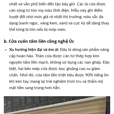
nhất và vẫn phổ biến đến tận bây giờ. Các lá cửa được
cán sóng từ tôn mạ màu tĩnh điện. Mẫu này ghi điểm
tuyệt đối nhờ mức giá rẻ nhất thị trường, màu sắc đa
dạng (xanh ngọc, vàng kem, xám) và cực kỳ dễ dàng thay
thế từng lá tôn nếu bị móp méo.
b. Cửa cuốn tấm liền công nghệ Úc
Xu hướng hiện đại và êm ái:
Đây là dòng sản phẩm nâng
cấp hoàn hảo. Thân cửa được cán từ thép hợp kim
nguyên tấm liền mạch, không sử dụng các nan ghép. Đặc
biệt, hai bên mép cửa được bọc gioăng cao su giảm
chấn. Nhờ đó, cửa tấm liền triệt tiêu được 90% tiếng ồn
khi kéo tay, mang lại trải nghiệm trơn tru và thẩm mỹ
mặt tiền sang trọng hơn hẳn.