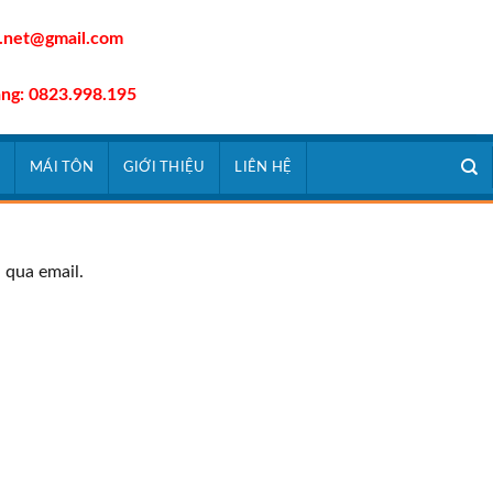
.net@gmail.com
àng: 0823.998.195
À
MÁI TÔN
GIỚI THIỆU
LIÊN HỆ
 qua email.