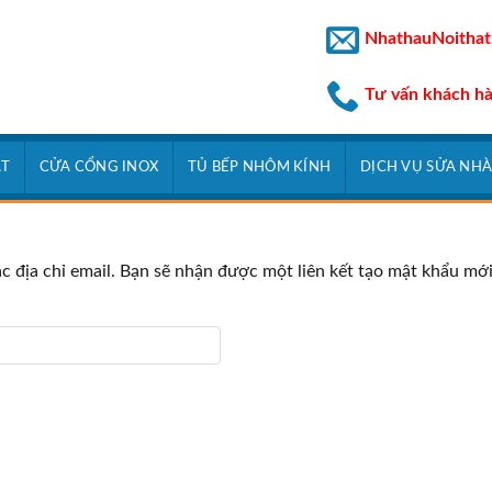
NhathauNoithat
Tư vấn khách h
ẮT
CỬA CỔNG INOX
TỦ BẾP NHÔM KÍNH
DỊCH VỤ SỬA NH
 địa chỉ email. Bạn sẽ nhận được một liên kết tạo mật khẩu mới