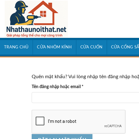
Skip
to
content
TRANG CHỦ
CỬA NHÔM KÍNH
CỬA CUỐN
CỬA CỔNG S
Quên mật khẩu? Vui lòng nhập tên đăng nhập hoặc
Bắt
Tên đăng nhập hoặc email
*
buộc