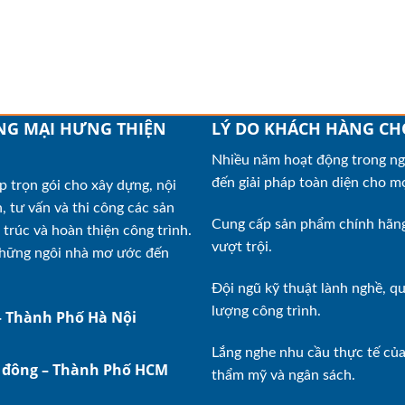
NG MẠI HƯNG THIỆN
LÝ DO KHÁCH HÀNG CH
Nhiều năm hoạt động trong ngà
đến giải pháp toàn diện cho mọ
 trọn gói cho xây dựng, nội
, tư vấn và thi công các sản
Cung cấp sản phẩm chính hãng,
trúc và hoàn thiện công trình.
vượt trội.
 những ngôi nhà mơ ước đến
Đội ngũ kỹ thuật lành nghề, q
lượng công trình.
– Thành Phố Hà Nội
Lắng nghe nhu cầu thực tế củ
ị đông – Thành Phố HCM
thẩm mỹ và ngân sách.