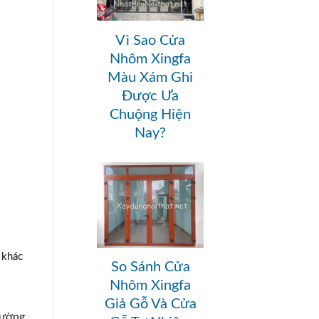
Vì Sao Cửa
Nhôm Xingfa
Màu Xám Ghi
Được Ưa
Chuộng Hiện
Nay?
 khác
So Sánh Cửa
Nhôm Xingfa
Giả Gỗ Và Cửa
rường,