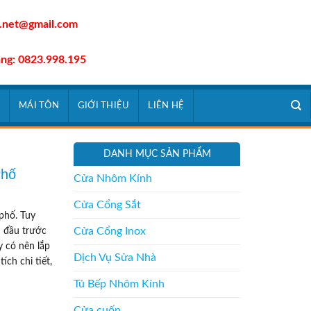
.net@gmail.com
àng: 0823.998.195
À
MÁI TÔN
GIỚI THIỆU
LIÊN HỆ
DANH MỤC SẢN PHẨM
Phố
Cửa Nhôm Kính
Cửa Cổng Sắt
phố. Tuy
Cửa Cổng Inox
u đầu trước
y có nên lắp
Dịch Vụ Sửa Nhà
ích chi tiết,
Tủ Bếp Nhôm Kính
Cửa cuốn