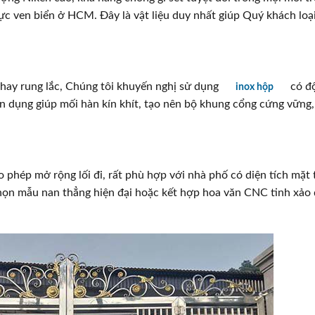
ực ven biển ở HCM. Đây là vật liệu duy nhất giúp Quý khách loạ
ay rung lắc, Chúng tôi khuyến nghị sử dụng
có độ
inox hộp
 dụng giúp mối hàn kín khít, tạo nên bộ khung cổng cứng vững
 phép mở rộng lối đi, rất phù hợp với nhà phố có diện tích mặt 
 chọn mẫu nan thẳng hiện đại hoặc kết hợp hoa văn CNC tinh xảo