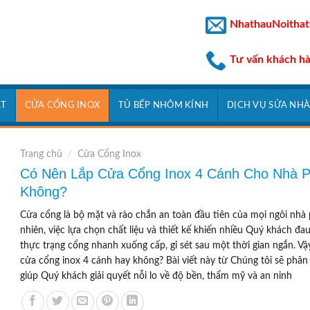
NhathauNoithat
Tư vấn khách h
ẮT
CỬA CỔNG INOX
TỦ BẾP NHÔM KÍNH
DỊCH VỤ SỬA NH
Trang chủ
/
Cửa Cổng Inox
Có Nên Lắp Cửa Cổng Inox 4 Cánh Cho Nhà 
Không?
Cửa cổng là bộ mặt và rào chắn an toàn đầu tiên của mọi ngôi nhà 
nhiên, việc lựa chọn chất liệu và thiết kế khiến nhiều Quý khách đa
thực trạng cổng nhanh xuống cấp, gỉ sét sau một thời gian ngắn. Vậ
cửa cổng inox 4 cánh hay không? Bài viết này từ Chúng tôi sẽ phân t
giúp Quý khách giải quyết nỗi lo về độ bền, thẩm mỹ và an ninh