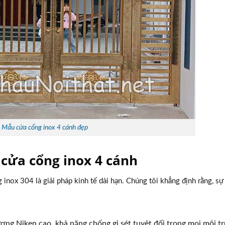
Mẫu cửa cổng inox 4 cánh đẹp
i cửa cổng inox 4 cánh
 inox 304 là giải pháp kinh tế dài hạn. Chúng tôi khẳng định rằng, sự
ợng Niken cao, khả năng chống gỉ sét tuyệt đối trong mọi môi t