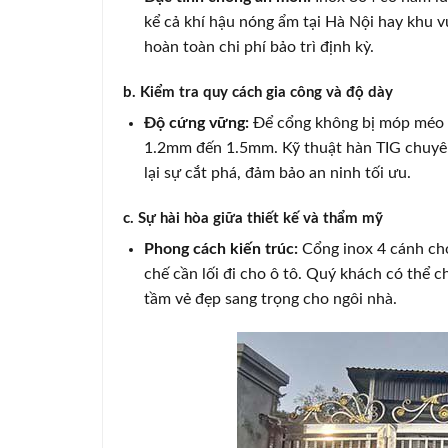
kể cả khí hậu nóng ẩm tại Hà Nội hay khu v
hoàn toàn chi phí bảo trì định kỳ.
b. Kiểm tra quy cách gia công và độ dày
Độ cứng vững:
Để cổng không bị móp méo h
1.2mm đến 1.5mm. Kỹ thuật hàn TIG chuyên
lại sự cắt phá, đảm bảo an ninh tối ưu.
c. Sự hài hòa giữa thiết kế và thẩm mỹ
Phong cách kiến trúc:
Cổng inox 4 cánh cho
chế cần lối đi cho ô tô. Quý khách có thể
tầm vẻ đẹp sang trọng cho ngôi nhà.