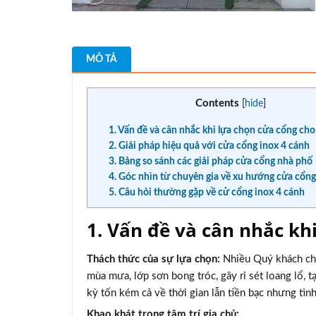
MÔ TẢ
Contents
[
hide
]
1. Vấn đề và cân nhắc khi lựa chọn cửa cổng ch
2. Giải pháp hiệu quả với cửa cổng inox 4 cánh
3. Bảng so sánh các giải pháp cửa cổng nhà phố
4. Góc nhìn từ chuyên gia về xu hướng cửa cổng
5. Câu hỏi thường gặp về cử cổng inox 4 cánh
1. Vấn đề và cân nhắc kh
Thách thức của sự lựa chọn:
Nhiều Quý khách chia
mùa mưa, lớp sơn bong tróc, gây rỉ sét loang lổ, t
kỳ tốn kém cả về thời gian lẫn tiền bạc nhưng tình 
Khao khát trong tâm trí gia chủ: