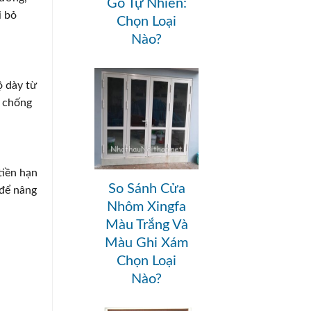
Gỗ Tự Nhiên:
i bỏ
Chọn Loại
Nào?
 dày từ
, chống
tiền hạn
So Sánh Cửa
 để nâng
Nhôm Xingfa
Màu Trắng Và
Màu Ghi Xám
Chọn Loại
Nào?