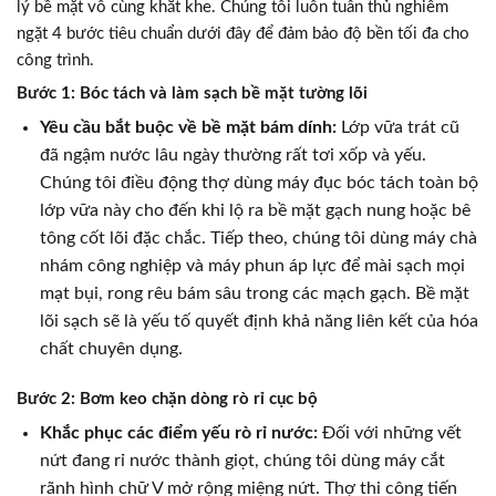
lý bề mặt vô cùng khắt khe. Chúng tôi luôn tuân thủ nghiêm
ngặt 4 bước tiêu chuẩn dưới đây để đảm bảo độ bền tối đa cho
công trình.
Bước 1: Bóc tách và làm sạch bề mặt tường lõi
Yêu cầu bắt buộc về bề mặt bám dính:
Lớp vữa trát cũ
đã ngậm nước lâu ngày thường rất tơi xốp và yếu.
Chúng tôi điều động thợ dùng máy đục bóc tách toàn bộ
lớp vữa này cho đến khi lộ ra bề mặt gạch nung hoặc bê
tông cốt lõi đặc chắc. Tiếp theo, chúng tôi dùng máy chà
nhám công nghiệp và máy phun áp lực để mài sạch mọi
mạt bụi, rong rêu bám sâu trong các mạch gạch. Bề mặt
lõi sạch sẽ là yếu tố quyết định khả năng liên kết của hóa
chất chuyên dụng.
Bước 2: Bơm keo chặn dòng rò rỉ cục bộ
Khắc phục các điểm yếu rò rỉ nước:
Đối với những vết
nứt đang rỉ nước thành giọt, chúng tôi dùng máy cắt
rãnh hình chữ V mở rộng miệng nứt. Thợ thi công tiến