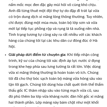
nấm mốc mọc đen đặc gây mùi hôi vô cùng khó chịu.
Anh đã từng thuê một đội thợ tự do đập đi trát lại vữa
có trộn dung dịch xi măng lỏng thông thường. Tuy nhiên,
chỉ được đúng một mùa mưa, toàn bộ lớp sơn và vữa
mới lại tiếp tục phồng rộp và rụng lả tả xuống nền nhà.
Tình trạng tương tự cũng xảy ra rất nhiều với các khách
hàng của chúng tôi tại các khu dân cư đông đúc ở Hà
Nội.
Giải pháp dứt điểm từ chuyên gia:
Khi tiếp nhận công
trình, kỹ sư của chúng tôi xác định áp lực nước ứ đọng
trong khe hẹp phía sau lưng tường là rất lớn. Việc dùng
vữa xi măng thông thường là hoàn toàn vô ích. Chúng
tôi đã cho thợ bóc sạch toàn bộ mảng vữa hỏng sâu vào
tận lõi gạch. Chúng tôi dùng hóa chất quét tinh thể thẩm
thấu gốc IC thâm nhập sâu vào từng mạch vữa cũ, sau
đó phủ thêm ba lớp vữa kháng nước đàn hồi gốc xi măng
hai thành phần. Lớp màng này bám chặt như một khối