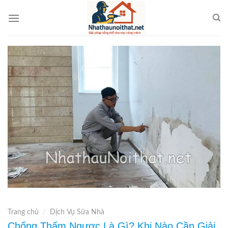
Skip
to
content
Trang chủ
/
Dịch Vụ Sửa Nhà
Chống Thấm Ngược Là Gì? Khi Nào Cần Giải