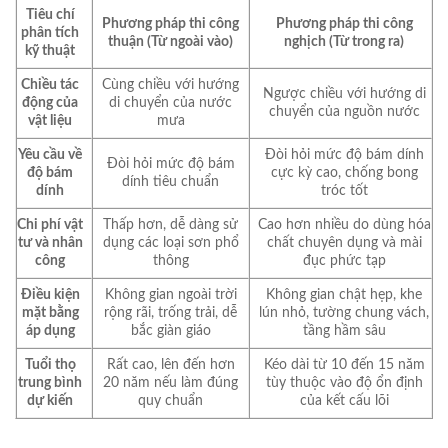
Tiêu chí
Phương pháp thi công
Phương pháp thi công
phân tích
thuận (Từ ngoài vào)
nghịch (Từ trong ra)
kỹ thuật
Chiều tác
Cùng chiều với hướng
Ngược chiều với hướng di
động của
di chuyển của nước
chuyển của nguồn nước
vật liệu
mưa
Yêu cầu về
Đòi hỏi mức độ bám dính
Đòi hỏi mức độ bám
độ bám
cực kỳ cao, chống bong
dính tiêu chuẩn
dính
tróc tốt
Chi phí vật
Thấp hơn, dễ dàng sử
Cao hơn nhiều do dùng hóa
tư và nhân
dụng các loại sơn phổ
chất chuyên dụng và mài
công
thông
đục phức tạp
Điều kiện
Không gian ngoài trời
Không gian chật hẹp, khe
mặt bằng
rộng rãi, trống trải, dễ
lún nhỏ, tường chung vách,
áp dụng
bắc giàn giáo
tầng hầm sâu
Tuổi thọ
Rất cao, lên đến hơn
Kéo dài từ 10 đến 15 năm
trung bình
20 năm nếu làm đúng
tùy thuộc vào độ ổn định
dự kiến
quy chuẩn
của kết cấu lõi